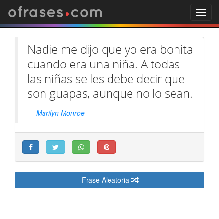
.
ofrases
com
Toggl
navig
Nadie me dijo que yo era bonita
cuando era una niña. A todas
las niñas se les debe decir que
son guapas, aunque no lo sean.
Marilyn Monroe
Frase Aleatoria